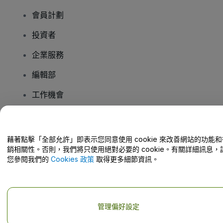
會員計劃
投資者
企業服務
編輯部
工作機會
有疑問嗎？
藉著點擊「全部允許」即表示您同意使用 cookie 來改善網站的功能和
銷相關性。否則，我們將只使用絕對必要的 cookie。有關詳細訊息，
幫助中心 / 聯絡我們
您參閱我們的
Cookies 政策
取得更多細節資訊。
管理偏好設定
版權 © viagogo GmbH 2026
公司詳情
使用本網站即表示接受
條款和條件
以及
隱私政策
以及
程式餅乾政策
以及