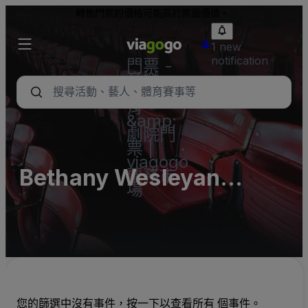
轉售門票的價格可能高於票面價值。
1 new
notification
門票 -
音樂
會、體
育
&amp;
劇院門
票 |
viagogo
Bethany Wesleyan
票務市
場
Church Parking Lots
(InActive)
您的篩選中沒有事件，按一下以查看所有 個事件。