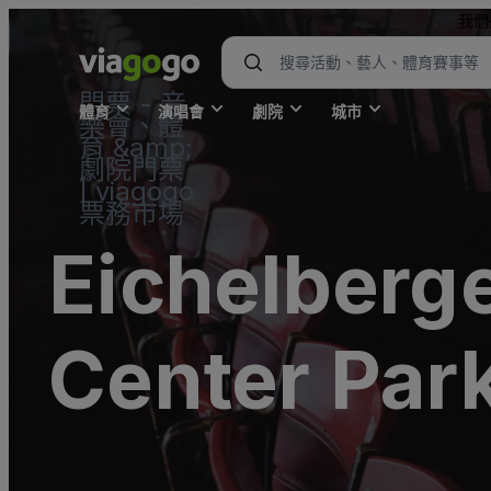
我們
門票 - 音
體育
演唱會
劇院
城市
樂會、體
育 &amp;
劇院門票
| viagogo
票務市場
Eichelberg
Center Park