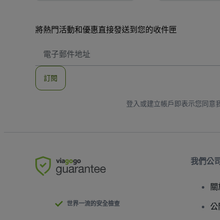
將熱門活動和優惠直接發送到您的收件匣
電
子
郵
件
訂閱
地
址
登入或建立帳戶即表示您同意
我們公
關
世界一流的安全檢查
公