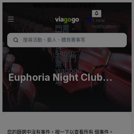
轉售門票的價格可能高於票面價值。
1 new
notification
門票 -
音樂
會、體
育
&amp;
劇院門
票 |
viagogo
Euphoria Night Club
票務市
場
Parking Lots (InActive)
您的篩選中沒有事件，按一下以查看所有 個事件。