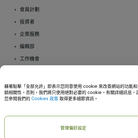
會員計劃
投資者
企業服務
編輯部
工作機會
有疑問嗎？
藉著點擊「全部允許」即表示您同意使用 cookie 來改善網站的功能和
銷相關性。否則，我們將只使用絕對必要的 cookie。有關詳細訊息，
幫助中心 / 聯絡我們
您參閱我們的
Cookies 政策
取得更多細節資訊。
管理偏好設定
版權 © viagogo GmbH 2026
公司詳情
使用本網站即表示接受
條款和條件
以及
隱私政策
以及
程式餅乾政策
以及