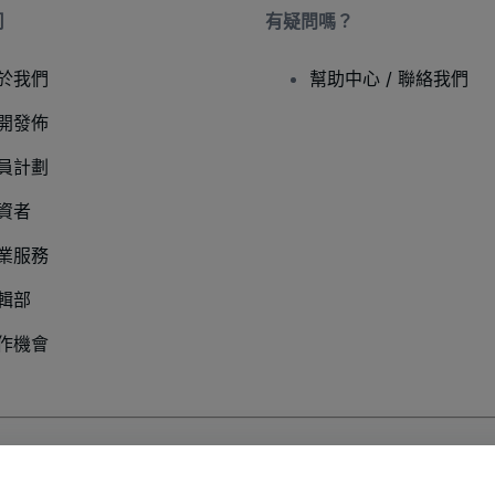
司
有疑問嗎？
於我們
幫助中心 / 聯絡我們
開發佈
員計劃
資者
業服務
輯部
作機會
以及
行動隱私政策