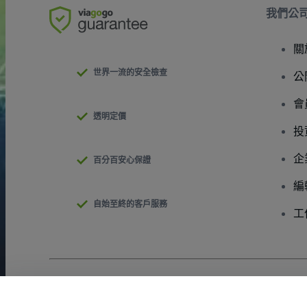
我們公
關
世界一流的安全檢查
公
會
透明定價
投
企
百分百安心保證
編
自始至終的客戶服務
工
版權 © viagogo GmbH 2026
公司詳情
使用本網站即表示接受
條款和條件
以及
隱私政策
以及
程式餅乾政策