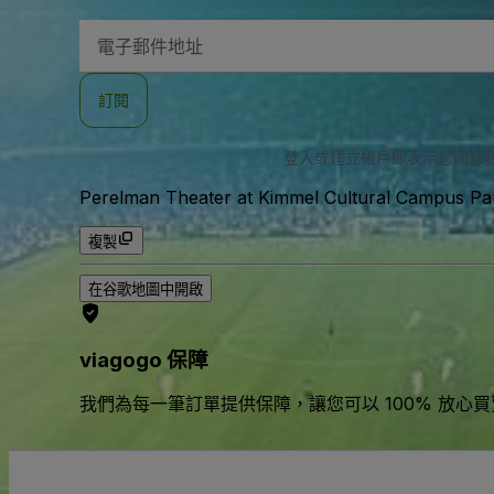
電
子
郵
件
訂閱
地
址
登入或建立帳戶即表示您同意
Perelman Theater at Kimmel Cultural Campus Park
複製
在谷歌地圖中開啟
viagogo 保障
我們為每一筆訂單提供保障，讓您可以 100% 放心