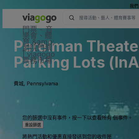
我們
門票 - 音
樂會、體
Perelman Theate
育 &amp;
劇院門票
| viagogo
Parking Lots (InA
票務市場
費城, Pennsylvania
您的篩選中沒有事件，按一下以查看所有 個事件。
重設篩選
將熱門活動和優惠直接發送到您的收件匣