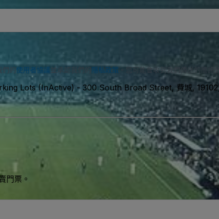
我們的
使用者協議
並承認我們的
隱私政策
。您可能會收到我們傳送的簡訊
ing Lots (InActive)
-
300 South Broad Street, 費城, 1910
買賣門票。