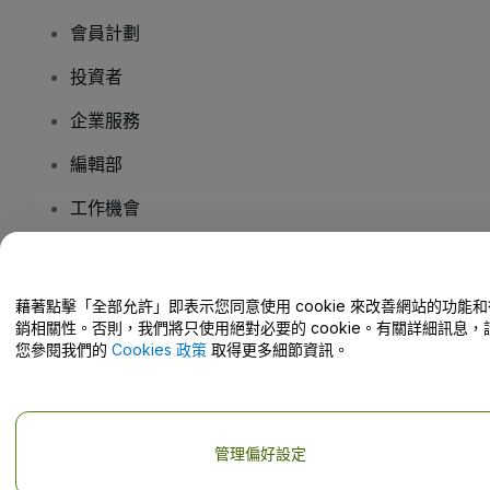
會員計劃
投資者
企業服務
編輯部
工作機會
有疑問嗎？
藉著點擊「全部允許」即表示您同意使用 cookie 來改善網站的功能和
銷相關性。否則，我們將只使用絕對必要的 cookie。有關詳細訊息，
幫助中心 / 聯絡我們
您參閱我們的
Cookies 政策
取得更多細節資訊。
管理偏好設定
版權 © viagogo GmbH 2026
公司詳情
使用本網站即表示接受
條款和條件
以及
隱私政策
以及
程式餅乾政策
以及