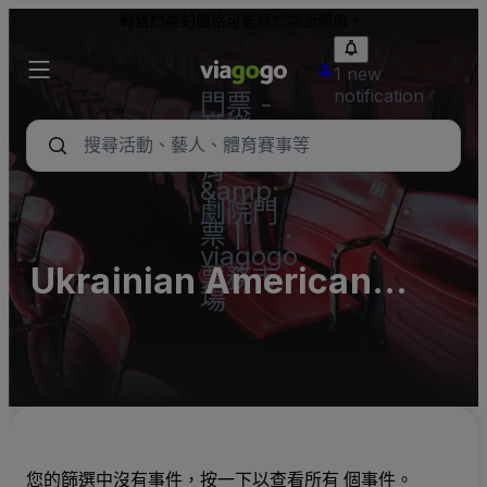
轉售門票的價格可能高於票面價值。
1 new
notification
門票 -
音樂
會、體
育
&amp;
劇院門
票 |
viagogo
Ukrainian American
票務市
場
Citizens' Association
(Ukie Club on Franklin)
Parking Lots (InActive)
您的篩選中沒有事件，按一下以查看所有 個事件。