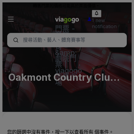
轉售門票的價格可能高於票面價值。
1 new
notification
門票 -
音樂
會、體
育
&amp;
劇院門
票 |
viagogo
Oakmont Country Club
票務市
場
Parking Lots (InActive)
您的篩選中沒有事件，按一下以查看所有 個事件。