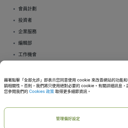
會員計劃
投資者
企業服務
編輯部
工作機會
有疑問嗎？
藉著點擊「全部允許」即表示您同意使用 cookie 來改善網站的功能和
銷相關性。否則，我們將只使用絕對必要的 cookie。有關詳細訊息，
幫助中心 / 聯絡我們
您參閱我們的
Cookies 政策
取得更多細節資訊。
管理偏好設定
版權 © viagogo GmbH 2026
公司詳情
使用本網站即表示接受
條款和條件
以及
隱私政策
以及
程式餅乾政策
以及