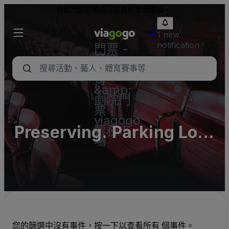
轉售門票的價格可能高於票面價值。
1 new
notification
門票 -
音樂
會、體
育
&amp;
劇院門
票 |
viagogo
Preserving. Parking Lots
票務市
場
(InActive)
您的篩選中沒有事件，按一下以查看所有 個事件。