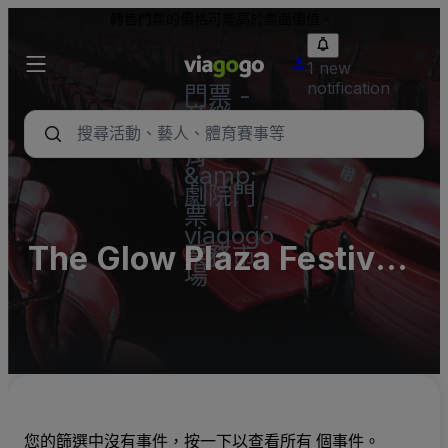
轉售門票的價格可能高於票面價值。
1 new
notification
門票 -
音樂
會、體
育
&amp;
劇院門
票 |
viagogo
The Glow Plaza Festival
票務市
場
Grounds Parking Lots
(InActive)
您的篩選中沒有事件，按一下以查看所有 個事件。