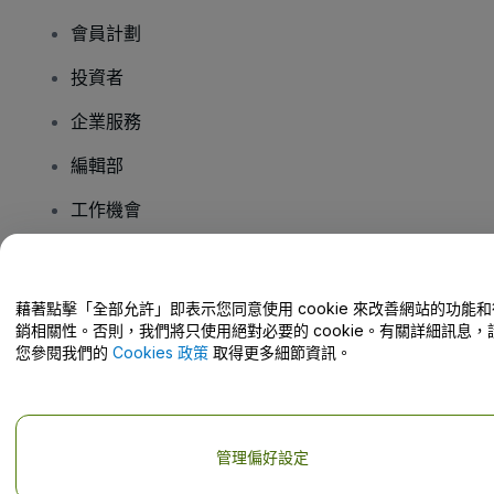
會員計劃
投資者
企業服務
編輯部
工作機會
有疑問嗎？
藉著點擊「全部允許」即表示您同意使用 cookie 來改善網站的功能和
銷相關性。否則，我們將只使用絕對必要的 cookie。有關詳細訊息，
幫助中心 / 聯絡我們
您參閱我們的
Cookies 政策
取得更多細節資訊。
管理偏好設定
版權 © viagogo GmbH 2026
公司詳情
使用本網站即表示接受
條款和條件
以及
隱私政策
以及
程式餅乾政策
以及