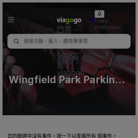
轉售門票的價格可能高於票面價值。
1 new
notification
門票 -
音樂
會、體
育
&amp;
劇院門
票 |
viagogo
Wingfield Park Parking
票務市
場
Lots (InActive)
您的篩選中沒有事件，按一下以查看所有 個事件。