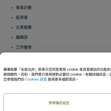
會員計劃
投資者
企業服務
編輯部
工作機會
有疑問嗎？
藉著點擊「全部允許」即表示您同意使用 cookie 來改善網站的功能和
銷相關性。否則，我們將只使用絕對必要的 cookie。有關詳細訊息，
幫助中心 / 聯絡我們
您參閱我們的
Cookies 政策
取得更多細節資訊。
管理偏好設定
版權 © viagogo GmbH 2026
公司詳情
使用本網站即表示接受
條款和條件
以及
隱私政策
以及
程式餅乾政策
以及