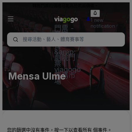
轉售門票的價格可能高於票面價值。
1 new
notification
門票 -
音樂
會、體
育
&amp;
劇院門
票 |
viagogo
Mensa Ulme
票務市
場
您的篩選中沒有事件，按一下以查看所有 個事件。