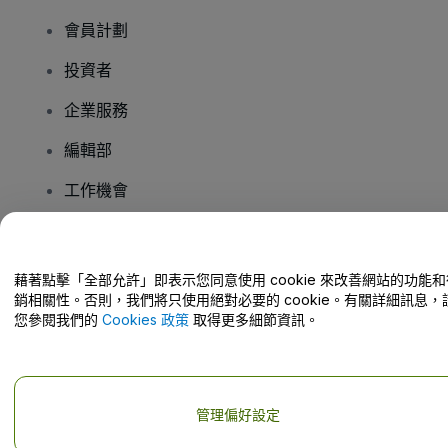
會員計劃
投資者
企業服務
編輯部
工作機會
有疑問嗎？
藉著點擊「全部允許」即表示您同意使用 cookie 來改善網站的功能和
銷相關性。否則，我們將只使用絕對必要的 cookie。有關詳細訊息，
幫助中心 / 聯絡我們
您參閱我們的
Cookies 政策
取得更多細節資訊。
管理偏好設定
版權 © viagogo GmbH 2026
公司詳情
使用本網站即表示接受
條款和條件
以及
隱私政策
以及
程式餅乾政策
以及