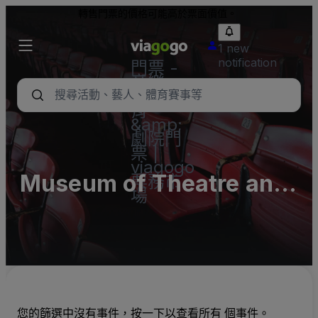
轉售門票的價格可能高於票面價值。
1 new
notification
門票 -
音樂
會、體
育
&amp;
劇院門
票 |
viagogo
Museum of Theatre and
票務市
場
Music
您的篩選中沒有事件，按一下以查看所有 個事件。