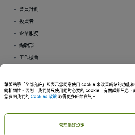
會員計劃
投資者
企業服務
編輯部
工作機會
有疑問嗎？
藉著點擊「全部允許」即表示您同意使用 cookie 來改善網站的功能和
銷相關性。否則，我們將只使用絕對必要的 cookie。有關詳細訊息，
幫助中心 / 聯絡我們
您參閱我們的
Cookies 政策
取得更多細節資訊。
管理偏好設定
版權 © viagogo GmbH 2026
公司詳情
使用本網站即表示接受
條款和條件
以及
隱私政策
以及
程式餅乾政策
以及