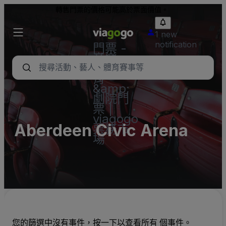
轉售門票的價格可能高於票面價值。
1 new
notification
門票 -
音樂
會、體
育
&amp;
劇院門
票 |
viagogo
Aberdeen Civic Arena
票務市
場
您的篩選中沒有事件，按一下以查看所有 個事件。