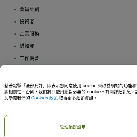
會員計劃
投資者
企業服務
編輯部
工作機會
有疑問嗎？
藉著點擊「全部允許」即表示您同意使用 cookie 來改善網站的功能和
銷相關性。否則，我們將只使用絕對必要的 cookie。有關詳細訊息，
幫助中心 / 聯絡我們
您參閱我們的
Cookies 政策
取得更多細節資訊。
管理偏好設定
版權 © viagogo GmbH 2026
公司詳情
使用本網站即表示接受
條款和條件
以及
隱私政策
以及
程式餅乾政策
以及