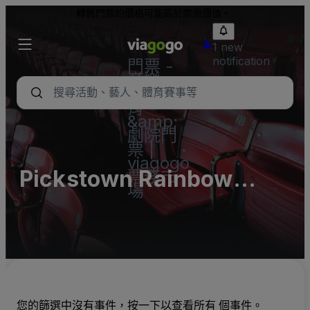
轉售門票的價格可能高於票面價值。
1 new
notification
門票 -
音樂
會、體
育
&amp;
劇院門
票 |
viagogo
Pickstown Rainbow
票務市
場
Room
您的篩選中沒有事件，按一下以查看所有 個事件。