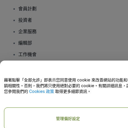
會員計劃
投資者
企業服務
編輯部
工作機會
有疑問嗎？
藉著點擊「全部允許」即表示您同意使用 cookie 來改善網站的功能和
銷相關性。否則，我們將只使用絕對必要的 cookie。有關詳細訊息，
幫助中心 / 聯絡我們
您參閱我們的
Cookies 政策
取得更多細節資訊。
管理偏好設定
版權 © viagogo GmbH 2026
公司詳情
使用本網站即表示接受
條款和條件
以及
隱私政策
以及
程式餅乾政策
以及