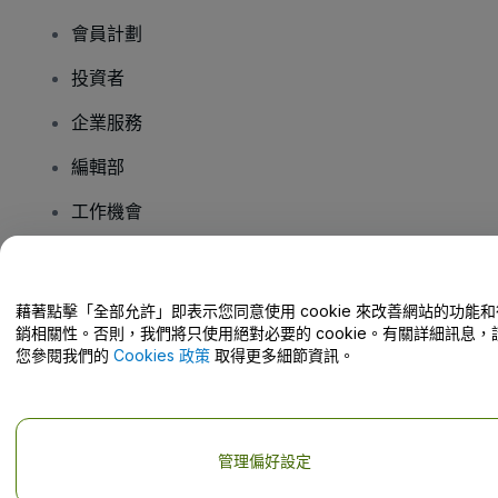
會員計劃
投資者
企業服務
編輯部
工作機會
有疑問嗎？
藉著點擊「全部允許」即表示您同意使用 cookie 來改善網站的功能和
銷相關性。否則，我們將只使用絕對必要的 cookie。有關詳細訊息，
幫助中心 / 聯絡我們
您參閱我們的
Cookies 政策
取得更多細節資訊。
管理偏好設定
版權 © viagogo GmbH 2026
公司詳情
使用本網站即表示接受
條款和條件
以及
隱私政策
以及
程式餅乾政策
以及