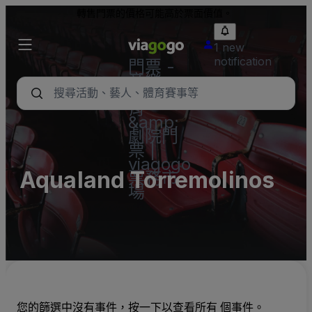
轉售門票的價格可能高於票面價值。
1 new
notification
門票 -
音樂
會、體
育
&amp;
劇院門
票 |
viagogo
Aqualand Torremolinos
票務市
場
您的篩選中沒有事件，按一下以查看所有 個事件。