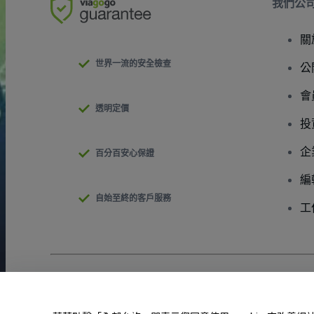
我們公
關
世界一流的安全檢查
公
會
透明定價
投
企
百分百安心保證
編
自始至終的客戶服務
工
版權 © viagogo GmbH 2026
公司詳情
使用本網站即表示接受
條款和條件
以及
隱私政策
以及
程式餅乾政策
請勿分享我的個人資訊/您的隱私權選擇