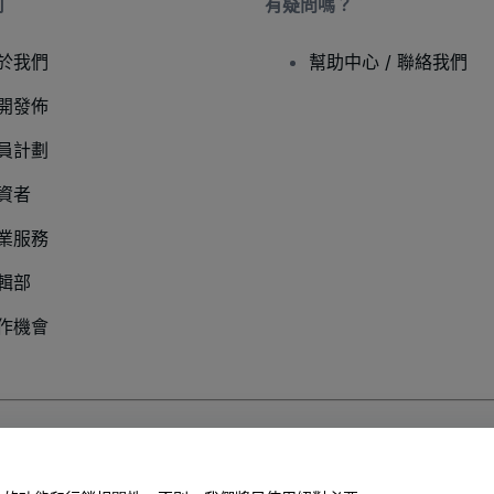
司
有疑問嗎？
於我們
幫助中心 / 聯絡我們
開發佈
員計劃
資者
業服務
輯部
作機會
以及
行動隱私政策