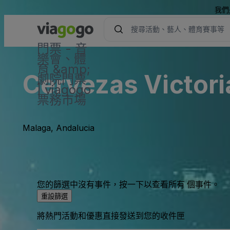
我們
門票 - 音
樂會、體
育 &amp;
Cervezas Victori
劇院門票
| viagogo
票務市場
Malaga, Andalucia
您的篩選中沒有事件，按一下以查看所有 個事件。
重設篩選
將熱門活動和優惠直接發送到您的收件匣