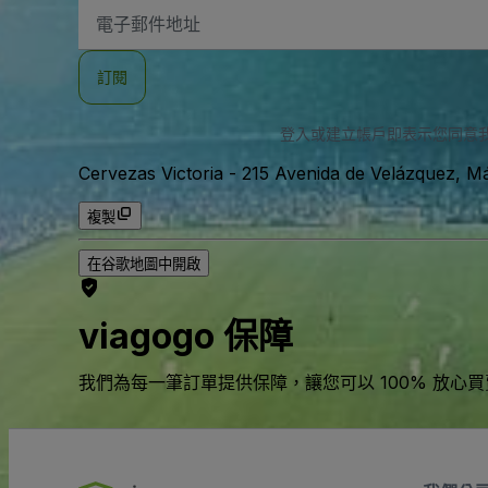
電
子
郵
件
訂閱
地
址
登入或建立帳戶即表示您同意
Cervezas Victoria
-
215 Avenida de Velázquez, 
複製
在谷歌地圖中開啟
viagogo 保障
我們為每一筆訂單提供保障，讓您可以 100% 放心