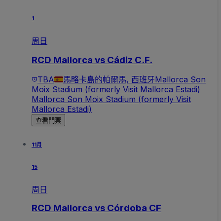
1
周日
RCD Mallorca vs Cádiz C.F.
TBA
馬略卡島的帕爾馬, 西班牙
Mallorca Son
Moix Stadium (formerly Visit Mallorca Estadi)
Mallorca Son Moix Stadium (formerly Visit
Mallorca Estadi)
查看門票
11月
15
周日
RCD Mallorca vs Córdoba CF