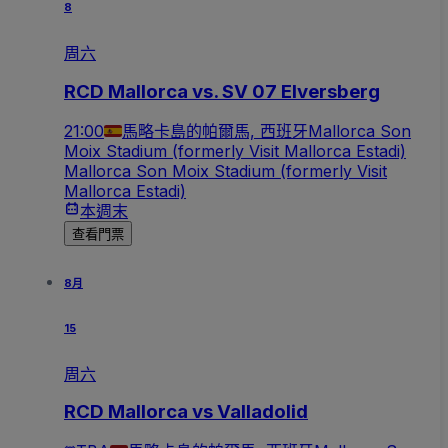
8
周六
RCD Mallorca vs. SV 07 Elversberg
21:00
馬略卡島的帕爾馬, 西班牙
Mallorca Son
Moix Stadium (formerly Visit Mallorca Estadi)
Mallorca Son Moix Stadium (formerly Visit
Mallorca Estadi)
本週末
查看門票
8月
15
周六
RCD Mallorca vs Valladolid