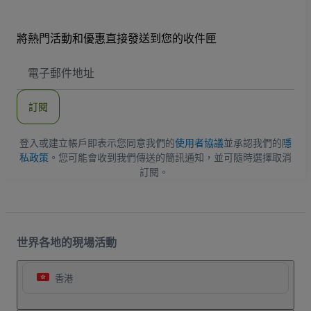
將熱門活動和優惠直接發送到您的收件匣
電
子
郵
件
訂閱
地
址
登入或建立帳戶即表示您同意我們的
使用者協議
並承認我們的
隱
私政策
。您可能會收到我們傳送的簡訊通知，並可隨時選擇取消
訂閱。
世界各地的現場活動
香港