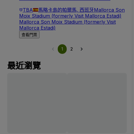
TBA
馬略卡島的帕爾馬, 西班牙
Mallorca Son
Moix Stadium (formerly Visit Mallorca Estadi)
Mallorca Son Moix Stadium (formerly Visit
Mallorca Estadi)
查看門票
1
2
最近瀏覽