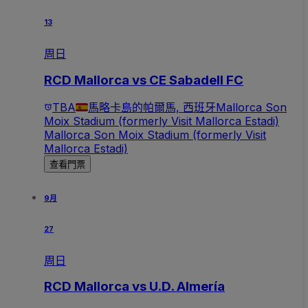
13
周日
RCD Mallorca vs CE Sabadell FC
TBA
馬略卡島的帕爾馬, 西班牙
Mallorca Son
Moix Stadium (formerly Visit Mallorca Estadi)
Mallorca Son Moix Stadium (formerly Visit
Mallorca Estadi)
查看門票
9月
27
周日
RCD Mallorca vs U.D. Almería