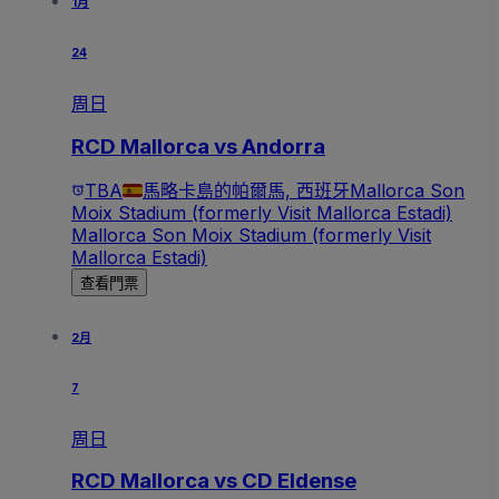
1月
24
周日
RCD Mallorca vs Andorra
TBA
馬略卡島的帕爾馬, 西班牙
Mallorca Son
Moix Stadium (formerly Visit Mallorca Estadi)
Mallorca Son Moix Stadium (formerly Visit
Mallorca Estadi)
查看門票
2月
7
周日
RCD Mallorca vs CD Eldense