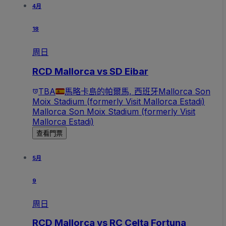
4月
18
周日
RCD Mallorca vs SD Eibar
TBA
馬略卡島的帕爾馬, 西班牙
Mallorca Son
Moix Stadium (formerly Visit Mallorca Estadi)
Mallorca Son Moix Stadium (formerly Visit
Mallorca Estadi)
查看門票
5月
9
周日
RCD Mallorca vs RC Celta Fortuna