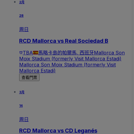
2月
28
周日
RCD Mallorca vs Real Sociedad B
TBA
馬略卡島的帕爾馬, 西班牙
Mallorca Son
Moix Stadium (formerly Visit Mallorca Estadi)
Mallorca Son Moix Stadium (formerly Visit
Mallorca Estadi)
查看門票
3月
14
周日
RCD Mallorca vs CD Leganés