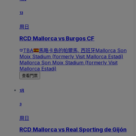
13
周日
RCD Mallorca vs Burgos CF
TBA
馬略卡島的帕爾馬, 西班牙
Mallorca Son
Moix Stadium (formerly Visit Mallorca Estadi)
Mallorca Son Moix Stadium (formerly Visit
Mallorca Estadi)
查看門票
1月
3
周日
RCD Mallorca vs Real Sporting de Gijón