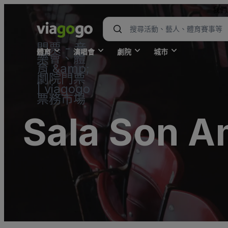
我們
門票 - 音
體育
演唱會
劇院
城市
樂會、體
育 &amp;
劇院門票
| viagogo
票務市場
Sala Son A