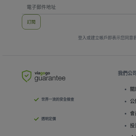
電
子
郵
件
訂閱
地
址
登入或建立帳戶即表示您同意
我們公
關
世界一流的安全檢查
公
會
透明定價
投