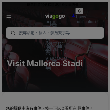
轉售門票的價格可能高於票面價值。
1 new
notification
門票 -
音樂
會、體
育
&amp;
劇院門
票 |
viagogo
Visit Mallorca Stadi
票務市
場
您的篩選中沒有事件，按一下以查看所有 個事件。