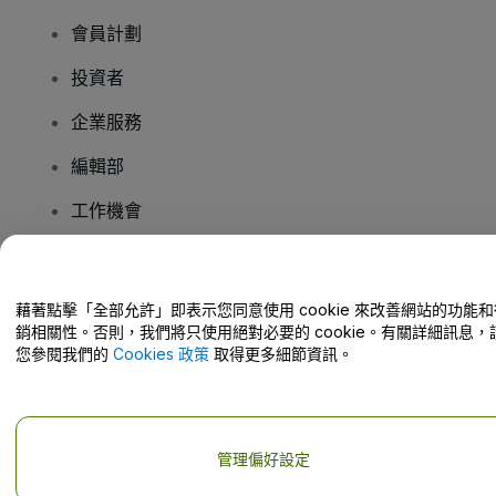
會員計劃
投資者
企業服務
編輯部
工作機會
有疑問嗎？
藉著點擊「全部允許」即表示您同意使用 cookie 來改善網站的功能和
銷相關性。否則，我們將只使用絕對必要的 cookie。有關詳細訊息，
幫助中心 / 聯絡我們
您參閱我們的
Cookies 政策
取得更多細節資訊。
管理偏好設定
版權 © viagogo GmbH 2026
公司詳情
使用本網站即表示接受
條款和條件
以及
隱私政策
以及
程式餅乾政策
以及