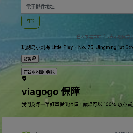
電
子
郵
件
訂閱
地
址
登入或建立帳戶即表示您同意
玩劇島小劇場 Little Play
-
No. 75, Jingming 1st St
複製
在谷歌地圖中開啟
viagogo 保障
我們為每一筆訂單提供保障，讓您可以 100% 放心