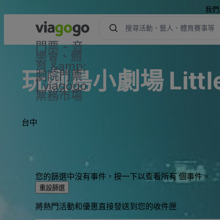
我們
門票 - 音
樂會、體
育 &amp;
玩劇島小劇場 Little
劇院門票
| viagogo
票務市場
台中
您的篩選中沒有事件，按一下以查看所有 個事件。
重設篩選
將熱門活動和優惠直接發送到您的收件匣