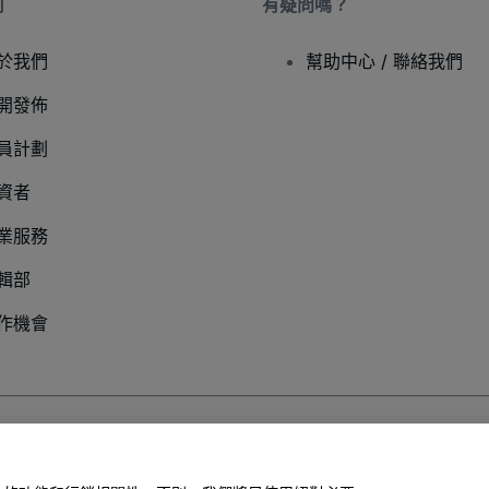
司
有疑問嗎？
於我們
幫助中心 / 聯絡我們
開發佈
員計劃
資者
業服務
輯部
作機會
以及
行動隱私政策