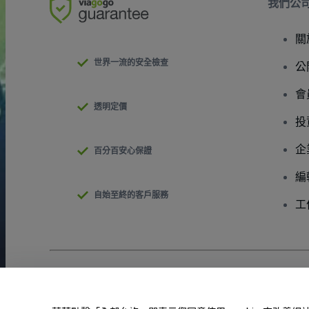
我們公
關
世界一流的安全檢查
公
會
透明定價
投
企
百分百安心保證
編
自始至終的客戶服務
工
版權 © viagogo GmbH 2026
公司詳情
使用本網站即表示接受
條款和條件
以及
隱私政策
以及
程式餅乾政策
請勿分享我的個人資訊/您的隱私權選擇