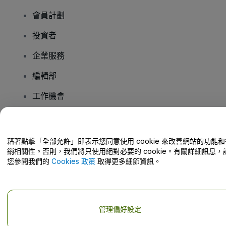
會員計劃
投資者
企業服務
編輯部
工作機會
有疑問嗎？
藉著點擊「全部允許」即表示您同意使用 cookie 來改善網站的功能和
銷相關性。否則，我們將只使用絕對必要的 cookie。有關詳細訊息，
幫助中心 / 聯絡我們
您參閱我們的
Cookies 政策
取得更多細節資訊。
管理偏好設定
版權 © viagogo GmbH 2026
公司詳情
使用本網站即表示接受
條款和條件
以及
隱私政策
以及
程式餅乾政策
以及