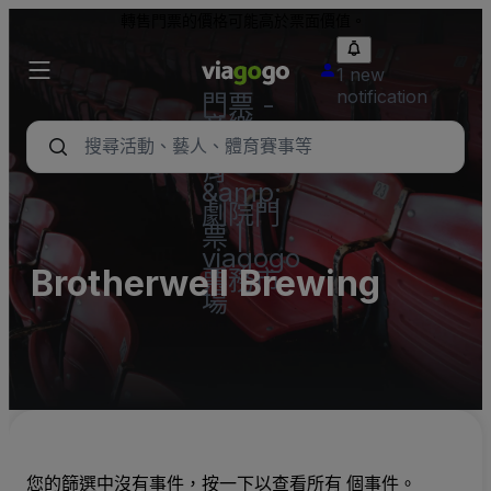
轉售門票的價格可能高於票面價值。
1 new
notification
門票 -
音樂
會、體
育
&amp;
劇院門
票 |
viagogo
Brotherwell Brewing
票務市
場
您的篩選中沒有事件，按一下以查看所有 個事件。