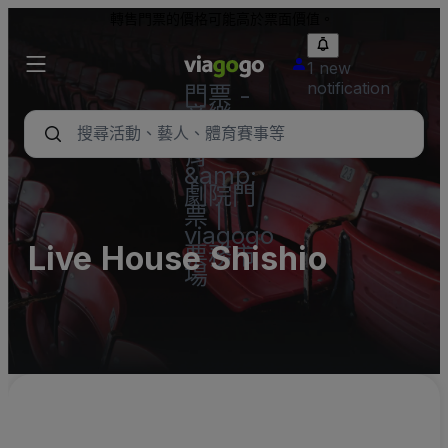
轉售門票的價格可能高於票面價值。
1 new
notification
門票 -
音樂
會、體
育
&amp;
劇院門
票 |
viagogo
Live House Shishio
票務市
場