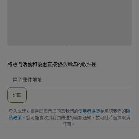
將熱門活動和優惠直接發送到您的收件匣
電
子
郵
件
訂閱
地
址
登入或建立帳戶即表示您同意我們的
使用者協議
並承認我們的
隱
私政策
。您可能會收到我們傳送的簡訊通知，並可隨時選擇取消
訂閱。