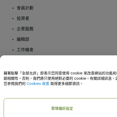
會員計劃
投資者
企業服務
編輯部
工作機會
有疑問嗎？
藉著點擊「全部允許」即表示您同意使用 cookie 來改善網站的功能和
銷相關性。否則，我們將只使用絕對必要的 cookie。有關詳細訊息，
幫助中心 / 聯絡我們
您參閱我們的
Cookies 政策
取得更多細節資訊。
管理偏好設定
版權 © viagogo GmbH 2026
公司詳情
使用本網站即表示接受
條款和條件
以及
隱私政策
以及
程式餅乾政策
以及