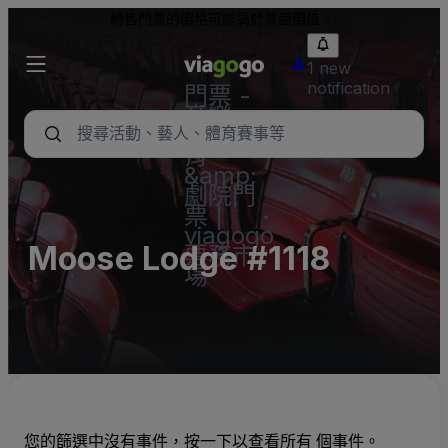
轉售門票的價格可能高於票面價值。
1 new
notification
門票 -
音樂
會、體
育
&amp;
劇院門
票 |
viagogo
Moose Lodge #1118
票務市
場
您的篩選中沒有事件，按一下以查看所有 個事件。