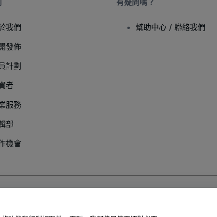
司
有疑問嗎？
於我們
幫助中心 / 聯絡我們
開發佈
員計劃
資者
業服務
輯部
作機會
以及
行動隱私政策