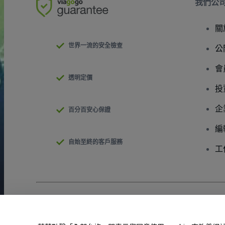
我們公
關
世界一流的安全檢查
公
會
透明定價
投
企
百分百安心保證
編
自始至終的客戶服務
工
版權 © viagogo GmbH 2026
公司詳情
使用本網站即表示接受
條款和條件
以及
隱私政策
以及
程式餅乾政策
請勿分享我的個人資訊/您的隱私權選擇