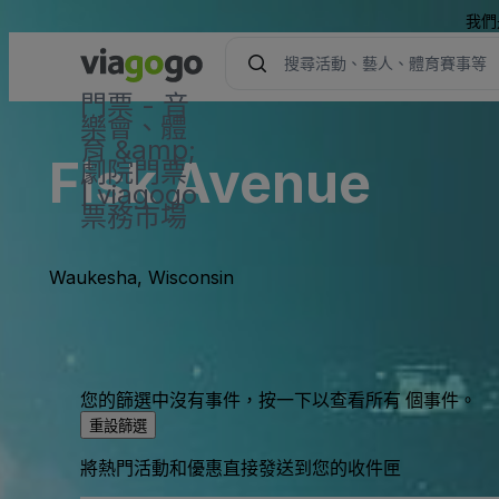
我們
門票 - 音
樂會、體
育 &amp;
Fisk Avenue
劇院門票
| viagogo
票務市場
Waukesha, Wisconsin
您的篩選中沒有事件，按一下以查看所有 個事件。
重設篩選
將熱門活動和優惠直接發送到您的收件匣