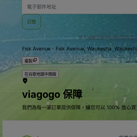
電
子
郵
件
訂閱
地
址
登入或建立帳戶即表示您同意
Fisk Avenue
-
Fisk Avenue, Waukesha, Waukesh
複製
在谷歌地圖中開啟
viagogo 保障
我們為每一筆訂單提供保障，讓您可以 100% 放心