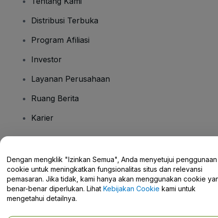
Tentang Kami
Distribusi Terbuka
Program Afiliasi
Investor
Layanan Perusahaan
Ruang Berita
Karier
Ada Pertanyaan?
Dengan mengklik "Izinkan Semua", Anda menyetujui penggunaan
cookie untuk meningkatkan fungsionalitas situs dan relevansi
Pusat Bantuan / Hubungi Kami
pemasaran. Jika tidak, kami hanya akan menggunakan cookie ya
benar-benar diperlukan. Lihat
Kebijakan Cookie
kami untuk
mengetahui detailnya.