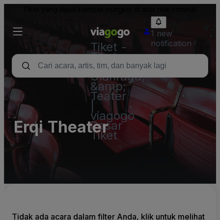
Tiket yang dijual kembali mungkin di atas nilai nominal
1 new
notification
Tiket -
Tiket
Konser,
Olahraga,
&amp;
Teater
|
viagogo
Erqi Theater
Pasar
Tiket
Tidak ada acara dalam filter Anda, klik untuk melihat