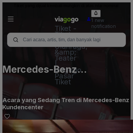
Tiket yang dijual kembali mungkin di atas nilai nominal
1 new
notification
Tiket -
Tiket
Konser,
Olahraga,
&amp;
Teater
|
Mercedes-Benz
viagogo
Pasar
Kundencenter
Tiket
Acara yang Sedang Tren di Mercedes-Benz
Kundencenter