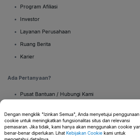
Program Afiliasi
Investor
Layanan Perusahaan
Ruang Berita
Karier
Ada Pertanyaan?
Pusat Bantuan / Hubungi Kami
Dengan mengklik "Izinkan Semua", Anda menyetujui penggunaan
cookie untuk meningkatkan fungsionalitas situs dan relevansi
pemasaran. Jika tidak, kami hanya akan menggunakan cookie ya
Hak Cipta © viagogo GmbH 2026
Detail Perusahaan
benar-benar diperlukan. Lihat
Kebijakan Cookie
kami untuk
Penggunaan situs web ini merupakan penerimaan dari
Syarat dan
mengetahui detailnya.