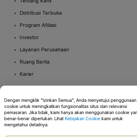
Tentang Kami
Distribusi Terbuka
Program Afiliasi
Investor
Layanan Perusahaan
Ruang Berita
Karier
Ada Pertanyaan?
Dengan mengklik "Izinkan Semua", Anda menyetujui penggunaan
cookie untuk meningkatkan fungsionalitas situs dan relevansi
Pusat Bantuan / Hubungi Kami
pemasaran. Jika tidak, kami hanya akan menggunakan cookie ya
benar-benar diperlukan. Lihat
Kebijakan Cookie
kami untuk
mengetahui detailnya.