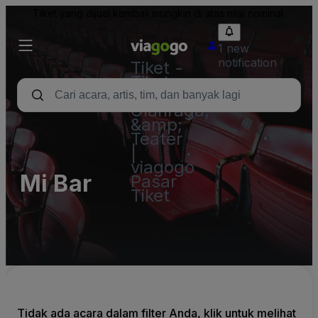
Tiket yang dijual kembali mungkin di atas nilai nominal
1 new
notification
Tiket -
Tiket
Konser,
Olahraga,
&amp;
Teater
|
viagogo
Mi Bar
Pasar
Tiket
Tidak ada acara dalam filter Anda, klik untuk melihat