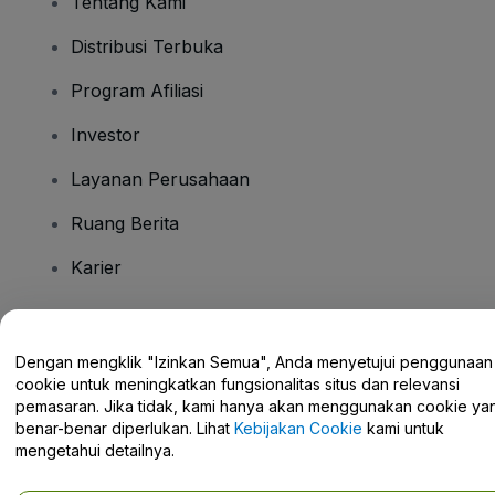
Tentang Kami
Distribusi Terbuka
Program Afiliasi
Investor
Layanan Perusahaan
Ruang Berita
Karier
Ada Pertanyaan?
Dengan mengklik "Izinkan Semua", Anda menyetujui penggunaan
cookie untuk meningkatkan fungsionalitas situs dan relevansi
Pusat Bantuan / Hubungi Kami
pemasaran. Jika tidak, kami hanya akan menggunakan cookie ya
benar-benar diperlukan. Lihat
Kebijakan Cookie
kami untuk
mengetahui detailnya.