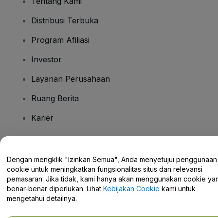
Tentang Kami
Distribusi Terbuka
Program Afiliasi
Investor
Layanan Perusahaan
Ruang Berita
Karier
Ada Pertanyaan?
Dengan mengklik "Izinkan Semua", Anda menyetujui penggunaan
cookie untuk meningkatkan fungsionalitas situs dan relevansi
Pusat Bantuan / Hubungi Kami
pemasaran. Jika tidak, kami hanya akan menggunakan cookie ya
benar-benar diperlukan. Lihat
Kebijakan Cookie
kami untuk
mengetahui detailnya.