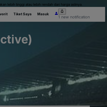
an lebih tinggi atau lebih rendah dari harga aslinya.
vorit
Tiket Saya
Masuk
1 new notification
ctive)