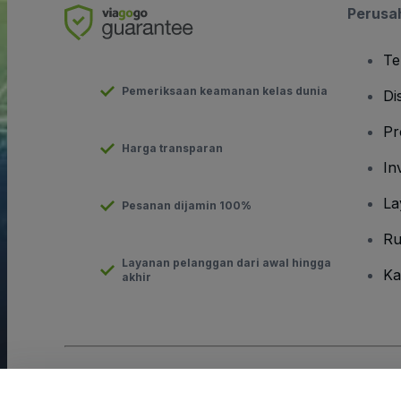
Perusa
Te
Pemeriksaan keamanan kelas dunia
Di
Pr
Harga transparan
In
La
Pesanan dijamin 100%
Ru
Layanan pelanggan dari awal hingga
Ka
akhir
Hak Cipta © viagogo GmbH 2026
Detail Perusahaan