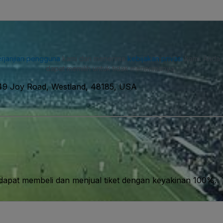
rjanjian pengguna
kami dan menerima
kebijakan privasi
kami. Anda 
dapat memilih untuk tidak menerimanya.
9 Joy Road, Westland, 48185, USA
apat membeli dan menjual tiket dengan keyakinan 100%.