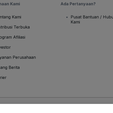
haan Kami
Ada Pertanyaan?
ntang Kami
Pusat Bantuan / Hubu
Kami
stribusi Terbuka
ogram Afiliasi
vestor
yanan Perusahaan
ang Berita
rier