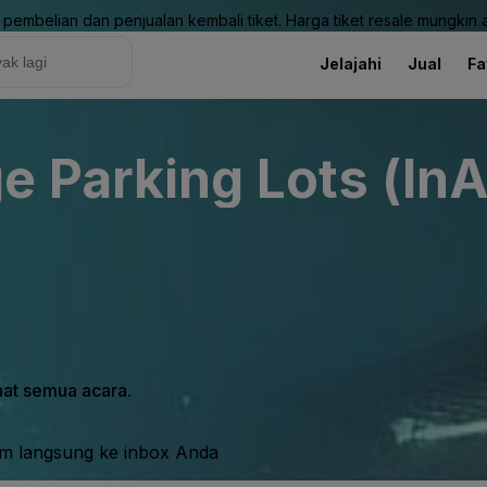
pembelian dan penjualan kembali tiket. Harga tiket resale mungkin ak
Jelajahi
Jual
Fa
 Parking Lots (InA
ihat semua acara.
im langsung ke inbox Anda