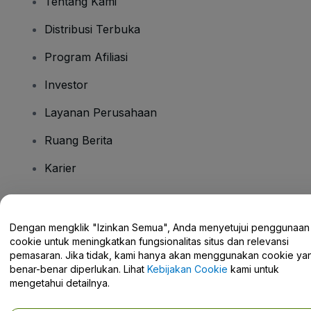
Tentang Kami
Distribusi Terbuka
Program Afiliasi
Investor
Layanan Perusahaan
Ruang Berita
Karier
Ada Pertanyaan?
Dengan mengklik "Izinkan Semua", Anda menyetujui penggunaan
cookie untuk meningkatkan fungsionalitas situs dan relevansi
Pusat Bantuan / Hubungi Kami
pemasaran. Jika tidak, kami hanya akan menggunakan cookie ya
benar-benar diperlukan. Lihat
Kebijakan Cookie
kami untuk
mengetahui detailnya.