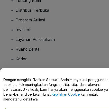
Tentang Kami
Distribusi Terbuka
Program Afiliasi
Investor
Layanan Perusahaan
Ruang Berita
Karier
Ada Pertanyaan?
Dengan mengklik "Izinkan Semua", Anda menyetujui penggunaan
cookie untuk meningkatkan fungsionalitas situs dan relevansi
Pusat Bantuan / Hubungi Kami
pemasaran. Jika tidak, kami hanya akan menggunakan cookie ya
benar-benar diperlukan. Lihat
Kebijakan Cookie
kami untuk
mengetahui detailnya.