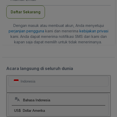
Daftar Sekarang
Dengan masuk atau membuat akun, Anda menyetujui
perjanjian pengguna
kami dan menerima
kebijakan privasi
kami. Anda dapat menerima notifikasi SMS dari kami dan
kapan saja dapat memilih untuk tidak menerimanya.
Acara langsung di seluruh dunia
Indonesia
Bahasa Indonesia
US$
Dollar Amerika