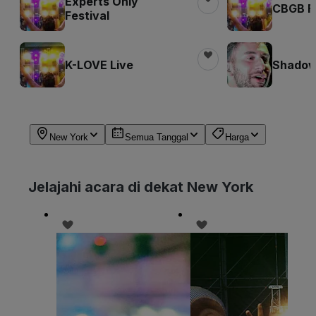
Experts Only
CBGB Fe
Festival
K-LOVE Live
Shadow 
New York
Semua Tanggal
Harga
Jelajahi acara di dekat New York