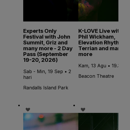
Experts Only
K-LOVE Live with
Festival with John
Phil Wickham,
Summit, Griz and
Elevation Rhythm,
many more - 2 Day
Terrian and many
Pass (September
more
19-20, 2026)
Kam, 13 Agu • 19.30
Sab - Min, 19 Sep • 2
Beacon Theatre
hari
Randalls Island Park