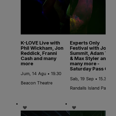
K-LOVE Live with
Experts Only
Phil Wickham, Jon
Festival with John
Reddick, Franni
Summit, Adam Ten
Cash and many
& Max Styler and
more
many more -
Saturday Pass Only
Jum, 14 Agu • 19.30
Sab, 19 Sep • 15.30
Beacon Theatre
Randalls Island Park