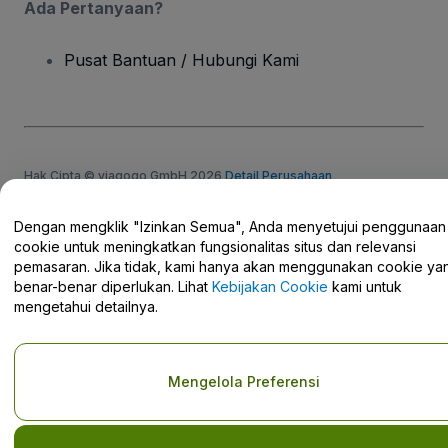
Ada Pertanyaan?
Pusat Bantuan / Hubungi Kami
Hak Cipta © viagogo GmbH 2026
Detail Perusahaan
Penggunaan situs web ini merupakan penerimaan dari
Syarat dan
Ketentuan
dan
Kebijakan Privasi
dan
Kebijakan Cookies
dan
Kebijakan Privasi Seluler
Dengan mengklik "Izinkan Semua", Anda menyetujui penggunaan
Jangan Bagikan Informasi Pribadi Saya/Pilihan Privasi Anda.
cookie untuk meningkatkan fungsionalitas situs dan relevansi
pemasaran. Jika tidak, kami hanya akan menggunakan cookie ya
benar-benar diperlukan. Lihat
Kebijakan Cookie
kami untuk
mengetahui detailnya.
Mengelola Preferensi