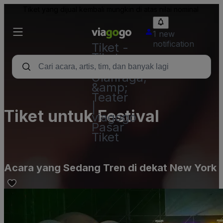
Tiket yang dijual kembali mungkin di atas nilai nominal
1 new
notification
Tiket -
Tiket
Konser,
Olahraga,
&amp;
Teater
|
Tiket untuk Festival
viagogo
Pasar
Tiket
Acara yang Sedang Tren di dekat New York