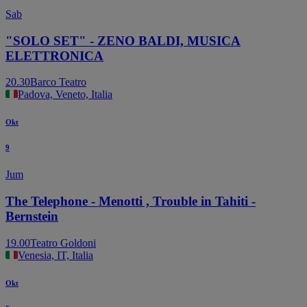
Sab
"SOLO SET" - ZENO BALDI, MUSICA
ELETTRONICA
20.30
Barco Teatro
Padova, Veneto, Italia
Okt
9
Jum
The Telephone - Menotti , Trouble in Tahiti -
Bernstein
19.00
Teatro Goldoni
Venesia, IT, Italia
Okt