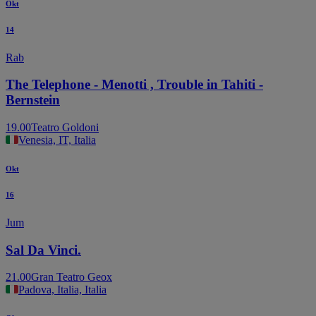
Okt
14
Rab
The Telephone - Menotti , Trouble in Tahiti -
Bernstein
19.00
Teatro Goldoni
Venesia, IT, Italia
Okt
16
Jum
Sal Da Vinci.
21.00
Gran Teatro Geox
Padova, Italia, Italia