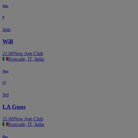
Okt
9
Jum
Will
21.00
New Age Club
Roncade, IT, Italia
Nov
17
Sel
LA Guns
21.00
New Age Club
Roncade, IT, Italia
Des