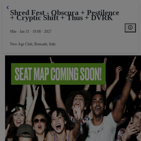
Shred Fest - Obscura + Pestilence
+ Cryptic Shift + Thus + DVRK
Min · Jan 31 · 19.00 · 2027
New Age Club
,
Roncade, Italy