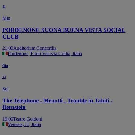
11
Min
PORDENONE SUONA BUENA VISTA SOCIAL
CLUB
21.00
Auditorium Concordia
Pordenone, Friuli Venezia Giulia, Italia
Okt
13
Sel
The Telephone - Menotti , Trouble in Tahiti -
Bernstein
19.00
Teatro Goldoni
Venesia, IT, Italia