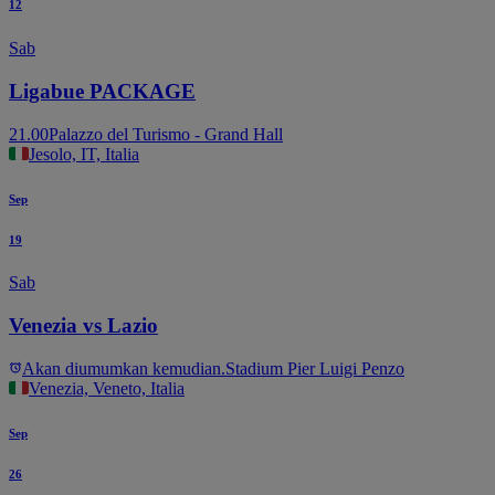
12
Sab
Ligabue PACKAGE
21.00
Palazzo del Turismo - Grand Hall
Jesolo, IT, Italia
Sep
19
Sab
Venezia vs Lazio
Akan diumumkan kemudian.
Stadium Pier Luigi Penzo
Venezia, Veneto, Italia
Sep
26