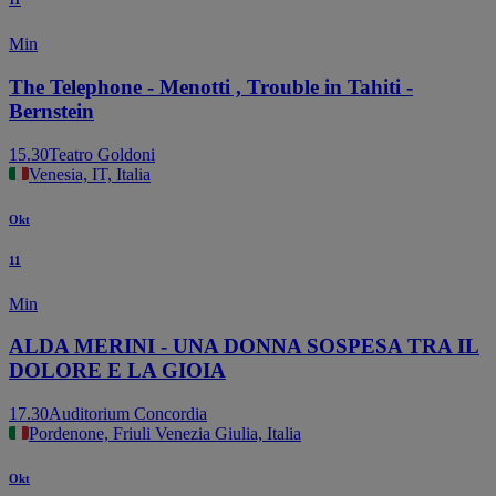
11
Min
The Telephone - Menotti , Trouble in Tahiti -
Bernstein
15.30
Teatro Goldoni
Venesia, IT, Italia
Okt
11
Min
ALDA MERINI - UNA DONNA SOSPESA TRA IL
DOLORE E LA GIOIA
17.30
Auditorium Concordia
Pordenone, Friuli Venezia Giulia, Italia
Okt