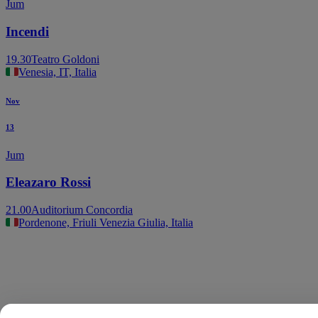
Jum
Incendi
19.30
Teatro Goldoni
Venesia, IT, Italia
Nov
13
Jum
Eleazaro Rossi
21.00
Auditorium Concordia
Pordenone, Friuli Venezia Giulia, Italia