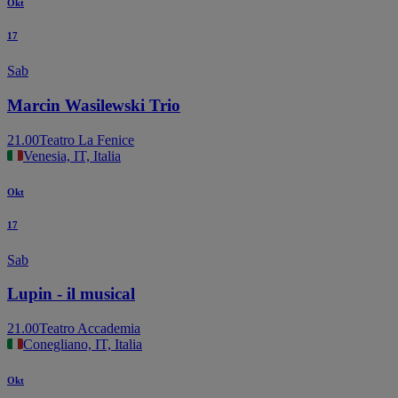
Okt
17
Sab
Marcin Wasilewski Trio
21.00
Teatro La Fenice
Venesia, IT, Italia
Okt
17
Sab
Lupin - il musical
21.00
Teatro Accademia
Conegliano, IT, Italia
Okt