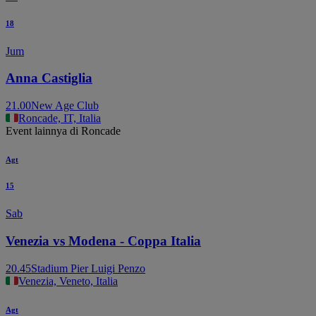
18
Jum
Anna Castiglia
21.00
New Age Club
Roncade, IT, Italia
Event lainnya di Roncade
Agt
15
Sab
Venezia vs Modena - Coppa Italia
20.45
Stadium Pier Luigi Penzo
Venezia, Veneto, Italia
Agt