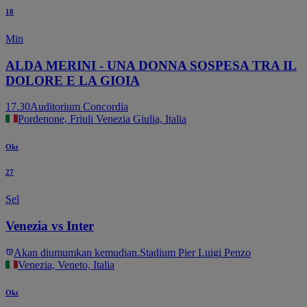
18
Min
ALDA MERINI - UNA DONNA SOSPESA TRA IL
DOLORE E LA GIOIA
17.30
Auditorium Concordia
Pordenone, Friuli Venezia Giulia, Italia
Okt
27
Sel
Venezia vs Inter
Akan diumumkan kemudian.
Stadium Pier Luigi Penzo
Venezia, Veneto, Italia
Okt