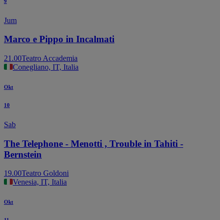
9
Jum
Marco e Pippo in Incalmati
21.00
Teatro Accademia
Conegliano, IT, Italia
Okt
10
Sab
The Telephone - Menotti , Trouble in Tahiti -
Bernstein
19.00
Teatro Goldoni
Venesia, IT, Italia
Okt