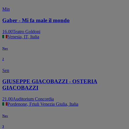
Min
Gaber - Mi fa male il mondo
16.00
Teatro Goldoni
Venesia, IT, Italia
Nov
2
Sen
GIUSEPPE GIACOBAZZI - OSTERIA
GIACOBAZZI
21.00
Auditorium Concordia
Pordenone, Friuli Venezia Giulia, Italia
Nov
3