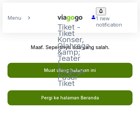
Menu
1 new
notification
Tiket -
Tiket
Konser,
Olahraga,
Maaf. Sepertinya ada yang salah.
&amp;
Teater
|
viagogo
Muat ulang halaman ini
Pasar
Tiket
Pergi ke halaman Beranda