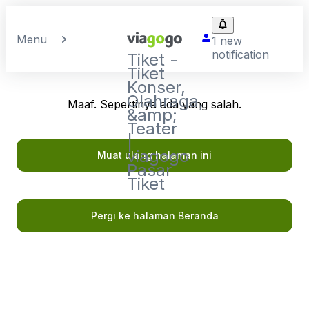
Menu
1 new
notification
Tiket -
Tiket
Konser,
Olahraga,
Maaf. Sepertinya ada yang salah.
&amp;
Teater
|
viagogo
Muat ulang halaman ini
Pasar
Tiket
Pergi ke halaman Beranda