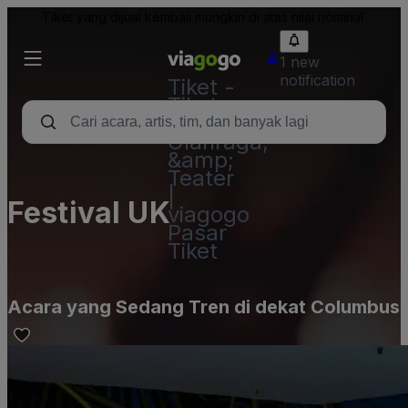
Tiket yang dijual kembali mungkin di atas nilai nominal
1 new
notification
Tiket -
Tiket
Konser,
Olahraga,
&amp;
Teater
|
Festival UK
viagogo
Pasar
Tiket
Acara yang Sedang Tren di dekat Columbus