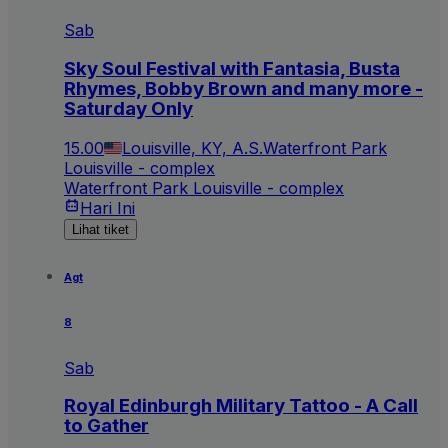
Sab
Sky Soul Festival with Fantasia, Busta
Rhymes, Bobby Brown and many more -
Saturday Only
15.00
Louisville, KY, A.S.
Waterfront Park
Louisville - complex
Waterfront Park Louisville - complex
Hari Ini
Lihat tiket
Agt
8
Sab
Royal Edinburgh Military Tattoo - A Call
to Gather