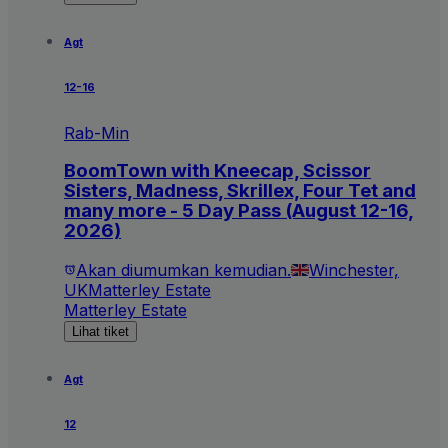
Agt
12-16
Rab-Min
BoomTown with Kneecap, Scissor
Sisters, Madness, Skrillex, Four Tet and
many more - 5 Day Pass (August 12-16,
2026)
Akan diumumkan kemudian.
Winchester,
UK
Matterley Estate
Matterley Estate
Lihat tiket
Agt
12