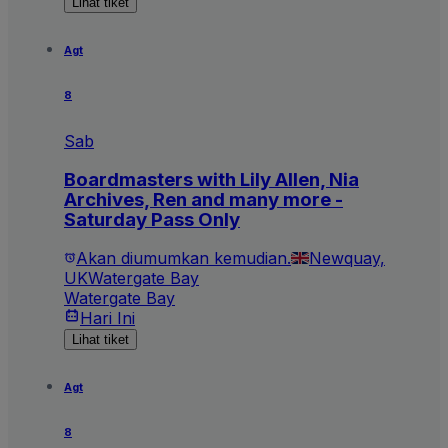
Lihat tiket
Agt
8
Sab
Boardmasters with Lily Allen, Nia
Archives, Ren and many more -
Saturday Pass Only
Akan diumumkan kemudian.
Newquay,
UK
Watergate Bay
Watergate Bay
Hari Ini
Lihat tiket
Agt
8