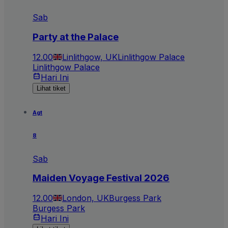
Sab
Party at the Palace
12.00
Linlithgow, UK
Linlithgow Palace
Linlithgow Palace
Hari Ini
Lihat tiket
Agt
8
Sab
Maiden Voyage Festival 2026
12.00
London, UK
Burgess Park
Burgess Park
Hari Ini