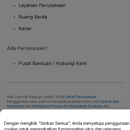
Layanan Perusahaan
Ruang Berita
Karier
Ada Pertanyaan?
Pusat Bantuan / Hubungi Kami
Hak Cipta © viagogo GmbH 2026
Detail Perusahaan
Penggunaan situs web ini merupakan penerimaan dari
Syarat dan
Ketentuan
dan
Kebijakan Privasi
dan
Kebijakan Cookies
dan
Kebijakan Privasi Seluler
Jangan Bagikan Informasi Pribadi Saya/Pilihan Privasi Anda.
Dengan mengklik "Izinkan Semua", Anda menyetujui penggunaan
cookie untuk meningkatkan fungsionalitas situs dan relevansi