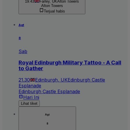
19.43
Farley, UK
Alton Towers
Alton Towers
Terjual habis
Agt
8
Sab
Royal Edinburgh Military Tattoo - A Call
to Gather
21.30
Edinburgh, UK
Edinburgh Castle
Esplanade
Edinburgh Castle Esplanade
Hari Ini
Lihat tiket
Agt
8