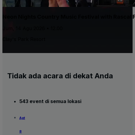
Neon Nights Country Music Festival with Rascal F
Jum, 14 Agu 2026 • 12.00
Clay's Park Resort
Tidak ada acara di dekat Anda
543 event di semua lokasi
Agt
8