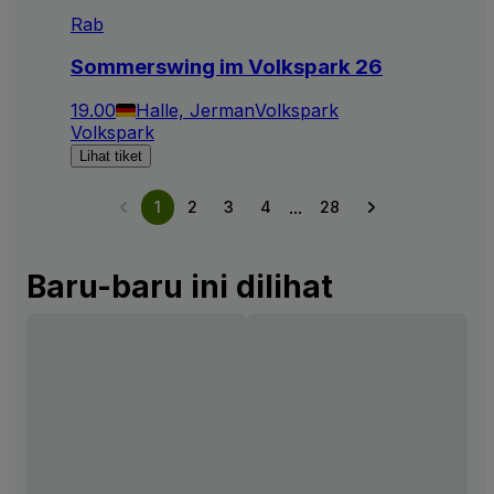
Rab
Sommerswing im Volkspark 26
19.00
Halle, Jerman
Volkspark
Volkspark
Lihat tiket
...
1
2
3
4
28
Baru-baru ini dilihat