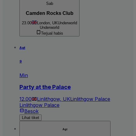
Sab
Camden Rocks Club
23.00
London, UK
Underworld
Underworld
Terjual habis
Agt
9
Min
Party at the Palace
12.00
Linlithgow, UK
Linlithgow Palace
Linlithgow Palace
Besok
Lihat tiket
Agt