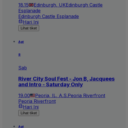
18.15
Edinburgh, UK
Edinburgh Castle
Esplanade
Edinburgh Castle Esplanade
Hari Ini
Lihat tiket
Agt
8
Sab
River City Soul Fest - Jon B, Jacquees
and Intro - Saturday Only
19.00
Peoria, IL, A.S.
Peoria Riverfront
Peoria Riverfront
Hari Ini
Lihat tiket
Agt