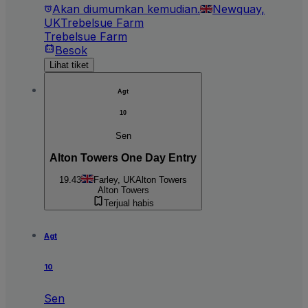
Akan diumumkan kemudian.
Newquay,
UK
Trebelsue Farm
Trebelsue Farm
Besok
Lihat tiket
Agt
10
Sen
Alton Towers One Day Entry
19.43
Farley, UK
Alton Towers
Alton Towers
Terjual habis
Agt
10
Sen