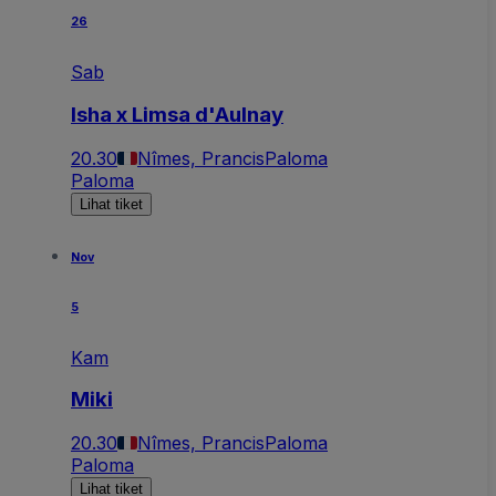
26
Sab
Isha x Limsa d'Aulnay
20.30
Nîmes, Prancis
Paloma
Paloma
Lihat tiket
Nov
5
Kam
Miki
20.30
Nîmes, Prancis
Paloma
Paloma
Lihat tiket