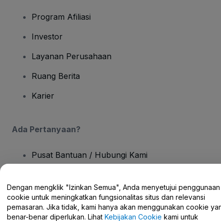
Program Afiliasi
Investor
Layanan Perusahaan
Ruang Berita
Karier
Ada Pertanyaan?
Pusat Bantuan / Hubungi Kami
Dengan mengklik "Izinkan Semua", Anda menyetujui penggunaan
cookie untuk meningkatkan fungsionalitas situs dan relevansi
pemasaran. Jika tidak, kami hanya akan menggunakan cookie ya
Hak Cipta © viagogo GmbH 2026
Detail Perusahaan
benar-benar diperlukan. Lihat
Kebijakan Cookie
kami untuk
Penggunaan situs web ini merupakan penerimaan dari
Syarat dan