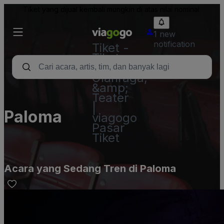
Tiket yang dijual kembali mungkin di atas nilai nominal
1 new
notification
Tiket -
Tiket
Konser,
Olahraga,
&amp;
Teater
|
Paloma
viagogo
Pasar
Tiket
Acara yang Sedang Tren di Paloma