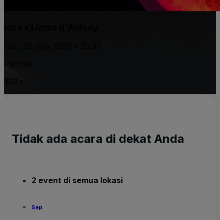
Isha x Limsa d'Aulnay
Sab, 26 Sep 2026 • 20.30
Paloma
$62+
Tidak ada acara di dekat Anda
2 event di semua lokasi
Sep