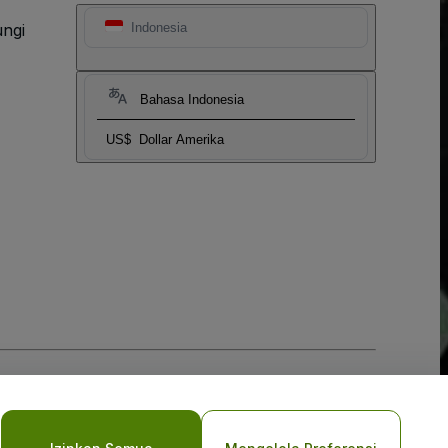
ngi
Indonesia
Bahasa Indonesia
US$
Dollar Amerika
vasi Seluler