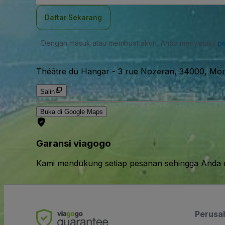
Daftar Sekarang
Dengan masuk atau membuat akun, Anda menyetujui
pe
Théâtre du Hangar
-
3 rue Nozeran, 34000, Mont
Salin
Buka di Google Maps
Garansi viagogo
Kami mendukung setiap pesanan sehingga Anda d
Perusa