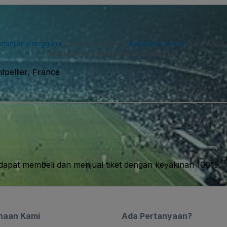
rjanjian pengguna
kami dan menerima
kebijakan privasi
kami. Anda 
dapat memilih untuk tidak menerimanya.
pellier, France
apat membeli dan menjual tiket dengan keyakinan 100%.
haan Kami
Ada Pertanyaan?