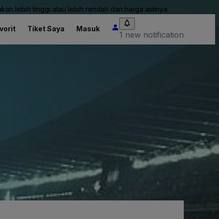
an lebih tinggi atau lebih rendah dari harga aslinya.
vorit
Tiket Saya
Masuk
1 new notification