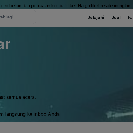
pembelian dan penjualan kembali tiket. Harga tiket resale mungkin ak
Jelajahi
Jual
Fa
ar
ihat semua acara.
im langsung ke inbox Anda