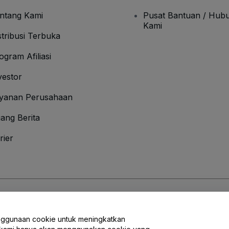
ntang Kami
Pusat Bantuan / Hubu
Kami
stribusi Terbuka
ogram Afiliasi
vestor
yanan Perusahaan
ang Berita
rier
an Ketentuan
dan
Kebijakan Privasi
dan
Kebijakan Cookies
dan
Kebijakan Pri
nggunaan cookie untuk meningkatkan