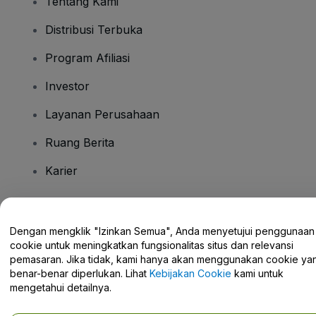
Tentang Kami
Distribusi Terbuka
Program Afiliasi
Investor
Layanan Perusahaan
Ruang Berita
Karier
Ada Pertanyaan?
Dengan mengklik "Izinkan Semua", Anda menyetujui penggunaan
cookie untuk meningkatkan fungsionalitas situs dan relevansi
Pusat Bantuan / Hubungi Kami
pemasaran. Jika tidak, kami hanya akan menggunakan cookie ya
benar-benar diperlukan. Lihat
Kebijakan Cookie
kami untuk
mengetahui detailnya.