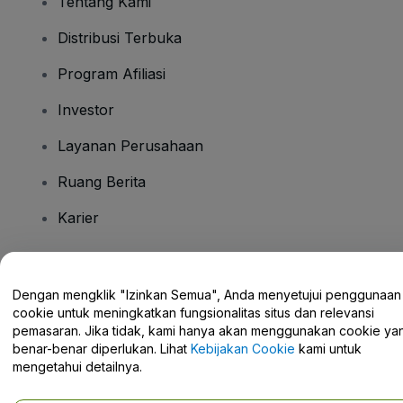
Tentang Kami
Distribusi Terbuka
Program Afiliasi
Investor
Layanan Perusahaan
Ruang Berita
Karier
Ada Pertanyaan?
Dengan mengklik "Izinkan Semua", Anda menyetujui penggunaan
cookie untuk meningkatkan fungsionalitas situs dan relevansi
Pusat Bantuan / Hubungi Kami
pemasaran. Jika tidak, kami hanya akan menggunakan cookie ya
benar-benar diperlukan. Lihat
Kebijakan Cookie
kami untuk
mengetahui detailnya.