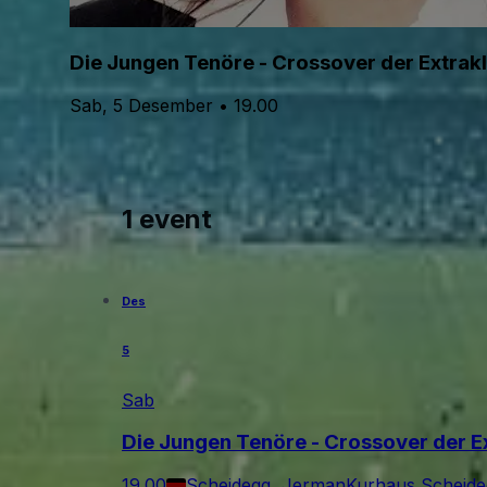
Die Jungen Tenöre - Crossover der Extrak
Sab, 5 Desember • 19.00
1 event
Des
5
Sab
Die Jungen Tenöre - Crossover der E
19.00
Scheidegg, Jerman
Kurhaus Scheide