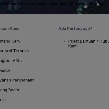
apat membeli dan menjual tiket dengan keyakinan 100%.
haan Kami
Ada Pertanyaan?
ntang Kami
Pusat Bantuan / Hubu
Kami
stribusi Terbuka
ogram Afiliasi
vestor
yanan Perusahaan
ang Berita
rier