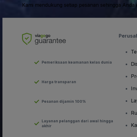
Kami mendukung setiap pesanan sehingga Anda d
Perusa
Te
Pemeriksaan keamanan kelas dunia
Di
Pr
Harga transparan
In
La
Pesanan dijamin 100%
Ru
Layanan pelanggan dari awal hingga
Ka
akhir