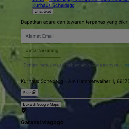
Kurhaus Scheidegg
Lihat tiket
Dapatkan acara dan tawaran terpanas yang dikir
Alamat
Email
Daftar Sekarang
Dengan masuk atau membuat akun, Anda menyetujui
pe
Kurhaus Scheidegg
-
Am Hammerweiher 1, 88175
Salin
Buka di Google Maps
Garansi viagogo