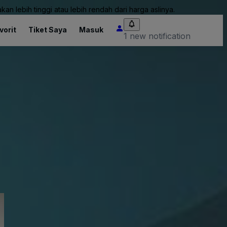
an lebih tinggi atau lebih rendah dari harga aslinya.
vorit
Tiket Saya
Masuk
1 new notification