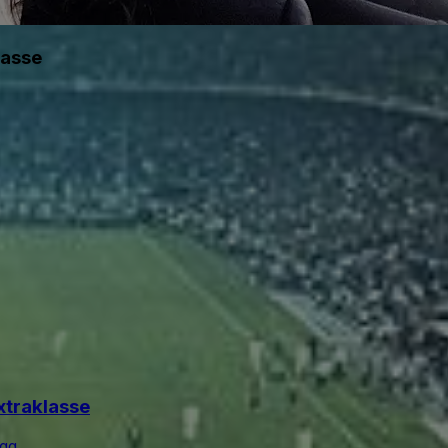
lasse
xtraklasse
gg