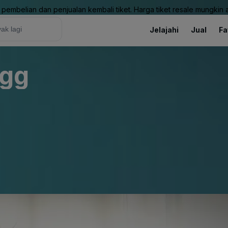
pembelian dan penjualan kembali tiket. Harga tiket resale mungkin ak
Jelajahi
Jual
Fa
egg