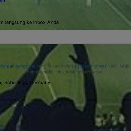
im langsung ke inbox Anda
rjanjian pengguna
kami dan menerima
kebijakan privasi
kami. Anda 
dapat memilih untuk tidak menerimanya.
, Scheidegg, Germany