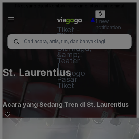
Tiket yang dijual kembali mungkin di atas nilai nominal
1 new
notification
Tiket -
Tiket
Konser,
Olahraga,
&amp;
Teater
|
St. Laurentius
viagogo
Pasar
Tiket
Acara yang Sedang Tren di St. Laurentius