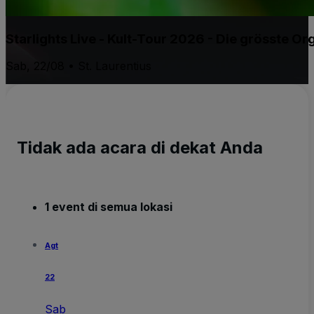
Starlights Live - Kult-Tour 2026 - Die grösste 
Sab, 22/08 • St. Laurentius
Tidak ada acara di dekat Anda
1 event di semua lokasi
Agt
22
Sab