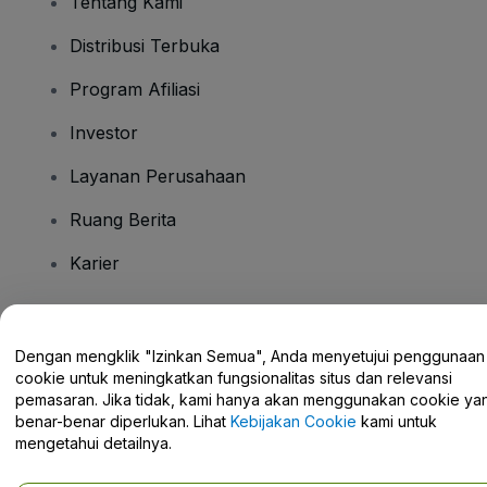
Tentang Kami
Distribusi Terbuka
Program Afiliasi
Investor
Layanan Perusahaan
Ruang Berita
Karier
Ada Pertanyaan?
Dengan mengklik "Izinkan Semua", Anda menyetujui penggunaan
cookie untuk meningkatkan fungsionalitas situs dan relevansi
Pusat Bantuan / Hubungi Kami
pemasaran. Jika tidak, kami hanya akan menggunakan cookie ya
benar-benar diperlukan. Lihat
Kebijakan Cookie
kami untuk
mengetahui detailnya.