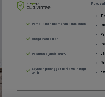
Perusa
Te
Pemeriksaan keamanan kelas dunia
Di
Pr
Harga transparan
In
La
Pesanan dijamin 100%
Ru
Layanan pelanggan dari awal hingga
Ka
akhir
Hak Cipta © viagogo GmbH 2026
Detail Perusahaan