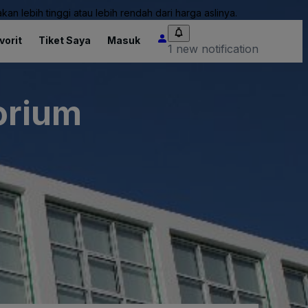
an lebih tinggi atau lebih rendah dari harga aslinya.
vorit
Tiket Saya
Masuk
1 new notification
orium