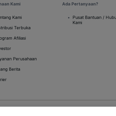
haan Kami
Ada Pertanyaan?
ntang Kami
Pusat Bantuan / Hubu
Kami
stribusi Terbuka
ogram Afiliasi
vestor
yanan Perusahaan
ang Berita
rier