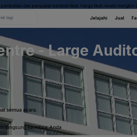
pembelian dan penjualan kembali tiket. Harga tiket resale mungkin ak
Jelajahi
Jual
Fa
entre - Large Audit
ihat semua acara.
im langsung ke inbox Anda