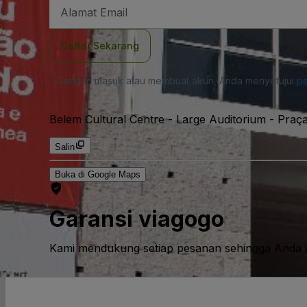
Alamat
Email
Daftar Sekarang
Dengan masuk atau membuat akun, Anda menyetujui
pe
Belem Cultural Centre - Large Auditorium
-
Praça
Salin
Buka di Google Maps
Garansi viagogo
Kami mendukung setiap pesanan sehingga Anda d