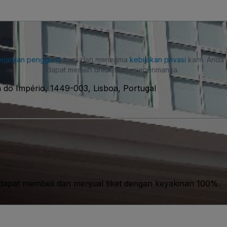
rjanjian pengguna
kami dan menerima
kebijakan privasi
kami. Anda 
dapat memilih untuk tidak menerimanya.
 do Império, 1449-003, Lisboa, Portugal
apat membeli dan menjual tiket dengan keyakinan 100%.