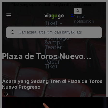
Tiket yang dijual kembali mungkin di atas nilai nominal
1 new
notification
Tiket -
Tiket
Konser,
Olahraga,
&amp;
Teater
|
Plaza de Toros Nuevo
viagogo
Pasar
Progreso
Tiket
Acara yang Sedang Tren di Plaza de Toros
Nuevo Progreso