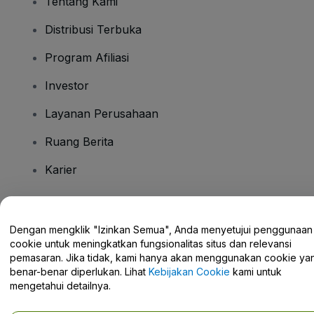
Tentang Kami
Distribusi Terbuka
Program Afiliasi
Investor
Layanan Perusahaan
Ruang Berita
Karier
Ada Pertanyaan?
Dengan mengklik "Izinkan Semua", Anda menyetujui penggunaan
cookie untuk meningkatkan fungsionalitas situs dan relevansi
Pusat Bantuan / Hubungi Kami
pemasaran. Jika tidak, kami hanya akan menggunakan cookie ya
benar-benar diperlukan. Lihat
Kebijakan Cookie
kami untuk
mengetahui detailnya.