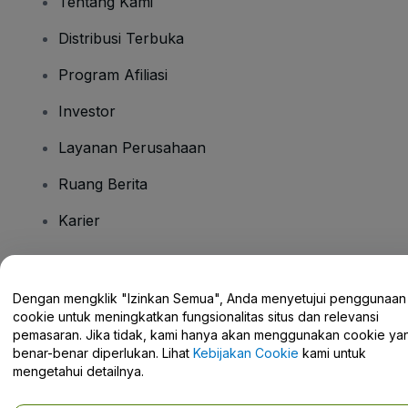
Tentang Kami
Distribusi Terbuka
Program Afiliasi
Investor
Layanan Perusahaan
Ruang Berita
Karier
Ada Pertanyaan?
Dengan mengklik "Izinkan Semua", Anda menyetujui penggunaan
cookie untuk meningkatkan fungsionalitas situs dan relevansi
Pusat Bantuan / Hubungi Kami
pemasaran. Jika tidak, kami hanya akan menggunakan cookie ya
benar-benar diperlukan. Lihat
Kebijakan Cookie
kami untuk
mengetahui detailnya.