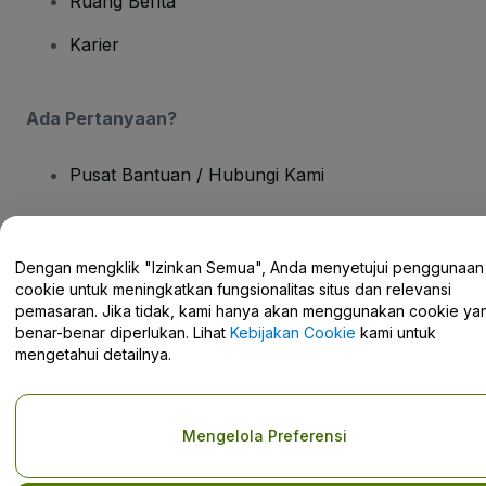
Ruang Berita
Karier
Ada Pertanyaan?
Pusat Bantuan / Hubungi Kami
Dengan mengklik "Izinkan Semua", Anda menyetujui penggunaan
cookie untuk meningkatkan fungsionalitas situs dan relevansi
Hak Cipta © viagogo GmbH 2026
Detail Perusahaan
pemasaran. Jika tidak, kami hanya akan menggunakan cookie ya
Penggunaan situs web ini merupakan penerimaan dari
Syarat dan
benar-benar diperlukan. Lihat
Kebijakan Cookie
kami untuk
Ketentuan
dan
Kebijakan Privasi
dan
Kebijakan Cookies
dan
Kebijakan Privasi Seluler
mengetahui detailnya.
Do Not Share My Personal Information/Your Privacy Choices
Mengelola Preferensi