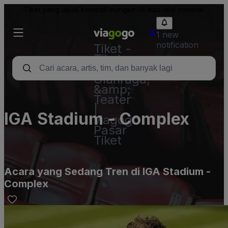
Tiket yang dijual kembali mungkin di atas nilai nominal
1 new
notification
Tiket -
Tiket
Konser,
Olahraga,
&amp;
Teater
|
IGA Stadium - Complex
viagogo
Pasar
Tiket
Acara yang Sedang Tren di IGA Stadium -
Complex