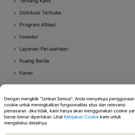
Tentang Kami
Distribusi Terbuka
Program Afiliasi
Investor
Layanan Perusahaan
Ruang Berita
Karier
Ada Pertanyaan?
Dengan mengklik "Izinkan Semua", Anda menyetujui penggunaan
cookie untuk meningkatkan fungsionalitas situs dan relevansi
Pusat Bantuan / Hubungi Kami
pemasaran. Jika tidak, kami hanya akan menggunakan cookie ya
benar-benar diperlukan. Lihat
Kebijakan Cookie
kami untuk
mengetahui detailnya.