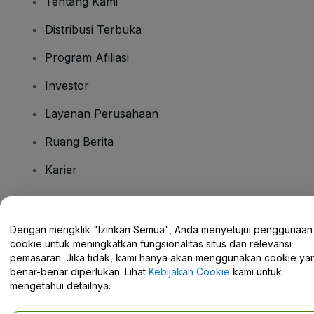
Tentang Kami
Distribusi Terbuka
Program Afiliasi
Investor
Layanan Perusahaan
Ruang Berita
Karier
Ada Pertanyaan?
Dengan mengklik "Izinkan Semua", Anda menyetujui penggunaan
cookie untuk meningkatkan fungsionalitas situs dan relevansi
Pusat Bantuan / Hubungi Kami
pemasaran. Jika tidak, kami hanya akan menggunakan cookie ya
benar-benar diperlukan. Lihat
Kebijakan Cookie
kami untuk
mengetahui detailnya.